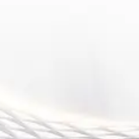
紧张和失误，决定了他们的最终命运。
最终的荣耀而拼搏。从球队实力、球员表现、战术策略到心理素
。无论是巴西的进攻火力、阿根廷的梅西引领，还是法国和英格
是对球队整体实力的考验，更是球员个体表现和临场应变能力的
持冷静，发挥出最佳水平，最终捧起世界杯奖杯，历史将为他们
区体育产业新巨头崛起
2025-03-22 00:09:07
产业公司，在亚太区的崛起无疑引发了广泛关注。通过综合创