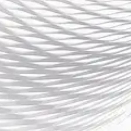
的精准把握，蓝鲸体育迅速从一个新兴企业成长为一个在体育产
...
与语言艺术的深度探讨
2025-06-19 16:00:02
艺术进行全面的解析，重点探讨如何通过语言的巧妙运用和技巧
业性和艺术性。文章分为四个主要部分，首先阐述体育解说的基
...