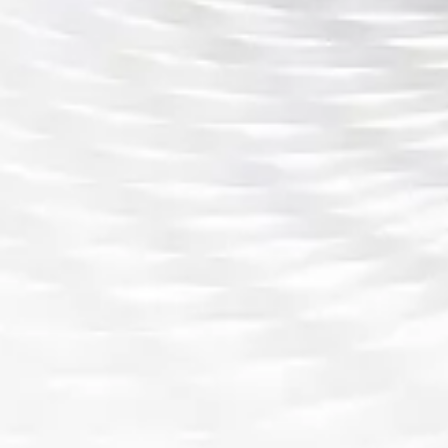
九游娱乐🐺【e88.co】™为用户提供全方位的线上娱乐服
务，涵盖九游热门赛事和实时赔率更新，是玩家的不二之
选！
地址
遵义市许伶禁地402号
电话
phone
邮箱
frenetic@yahoo.com