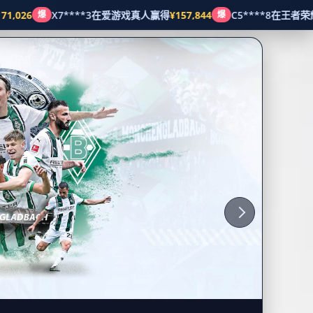
体育资讯
体育服务
联络九游娱乐平台