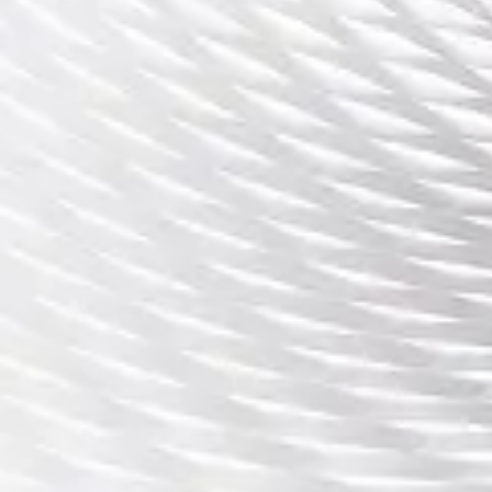
新、战略性合作以及对区域市场
业中具有举足轻重地位的巨头。本文
全方位解析体育解说技巧
本文旨在对体育解说技巧与语言
的娴熟展示，提升体育解说的专
本要求与语言基础，其次探讨解说员