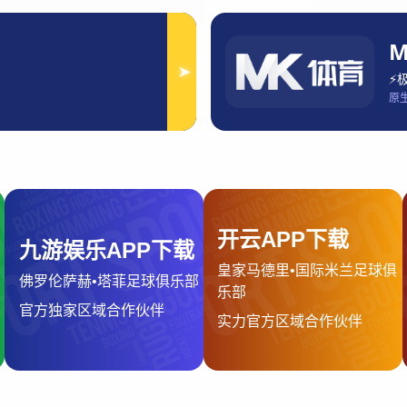
中国大陆市场上实现了快速崛起。本文将从多宝体育在大陆市场
望未来的发展前景。首先，本文将探讨多宝体育如何通过多元化
，分析多宝体育在营销策略上的独特性，特别是在品牌推广和用
如何确保其在行业中保持领先地位。最后，本文将探讨多宝体育
长期发展路径。
环境分析
业和互联网经济的快速发展。近年来，随着国家政策对体育产业
出井喷式增长。同时，互联网技术的进步和智能手机的普及，为
渠道。多宝体育正是把握住了这一市场趋势，凭借创新的运营模
发展的关键因素之一。随着年轻一代的崛起，体育娱乐逐渐成为
乐内容日益丰富的背景下，体育博彩作为一种新的娱乐方式，得
供了更为广泛的目标群体。
性和灵活应对。随着政府对网络赌博的严格监管，体育博彩市场
宝体育通过合规运营和合法授权，与政府部门保持良好的合作关
。