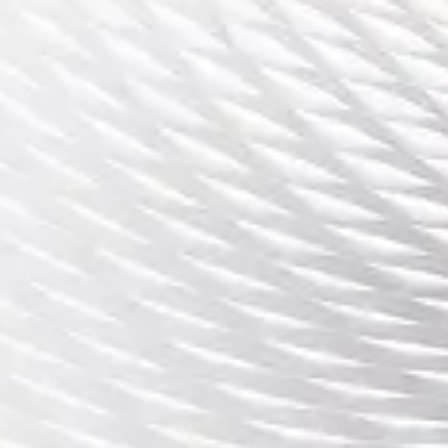
体育彩票助力全民健身与
2025-03-17 18:29:22
文章摘要：在当前社会的发展背
助力全民健身与社会公益方面展
逐步凸显，尤其是在推动全民健身事
开云体育黑款系列全新上
2025-03-18 18:30:00
随着时尚与运动的边界越来越模
育黑款系列的全新上线便是其中
将低调与奢华的元素巧妙融入，展现