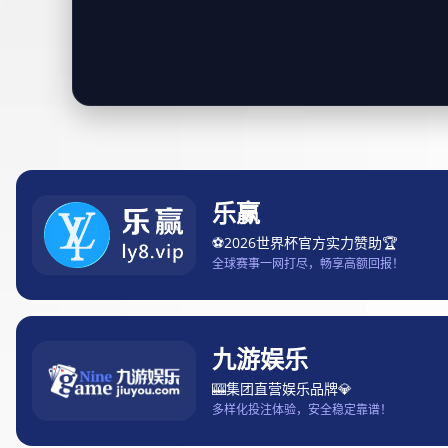
首页
多宝体育在大陆市场的
及未来前景展望
2025-03-18 16:39:55
随着互联网技术的不断进步和体育产业的快速发展，体