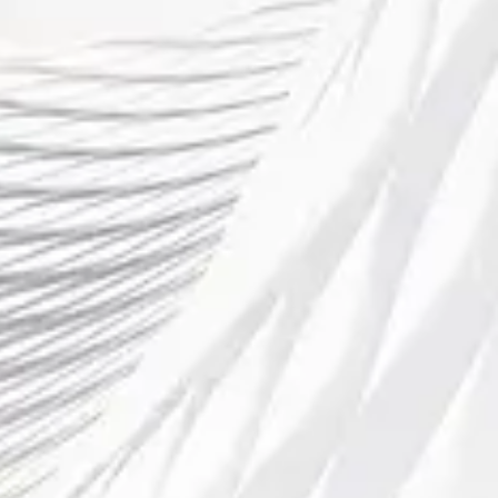
梅西足球品牌传奇之路探索
全球影响力与商业价值新篇
章辉煌发展史