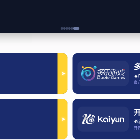
多宝体育在大陆市场的快速崛起与发展策略分析及未
产品展示
快速崛起与发展策略分析
育博彩行业成为全球关注的热点。近年来，多宝体育凭借其创新