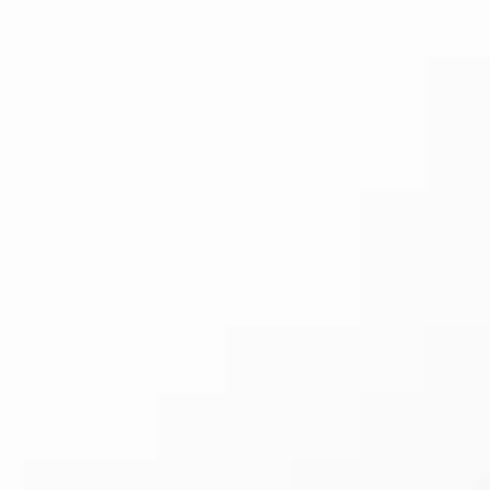
足球回购权条款如何运作及
球员转会交易中的实际应用
解析详尽说明