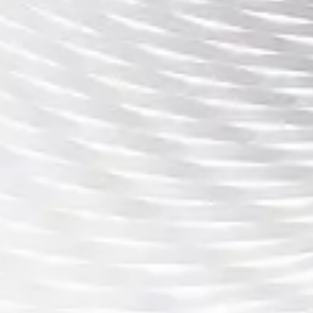
聚焦182体育打造全新体
2026-07-06 08:31:18
本文围绕“聚焦182体育打造全
统论述，以体育数字化与内容平
动体验创新与技术驱动融合四个..
九游娱乐🐺【e88.co】™为用户提供全方位的线上娱乐服