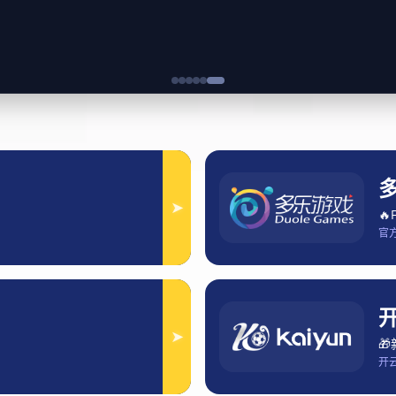
米兰体育聚焦欧洲足坛新格局深度解析豪门争锋与未来
品展示
新格局深度解析豪门争锋
门与新兴劲旅之间的竞争愈发激烈。随着资本投入、青训体系升