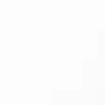
足球回购权条款如何运作及
球员转会交易中的实际应用
解析详尽说明