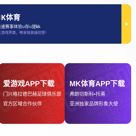
关于九游娱乐
产品展示
体育资讯
体育服务
联络九游娱乐平台
最新资讯