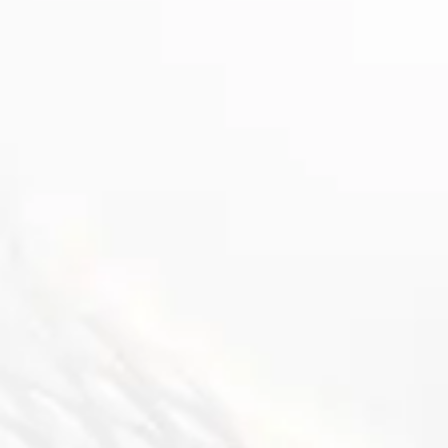
欧冠赛场依然是检验豪门实力的最高舞台。未来冠军热
赛整体水平提升，欧洲足球或将迎来更加精彩和难以预
总结：