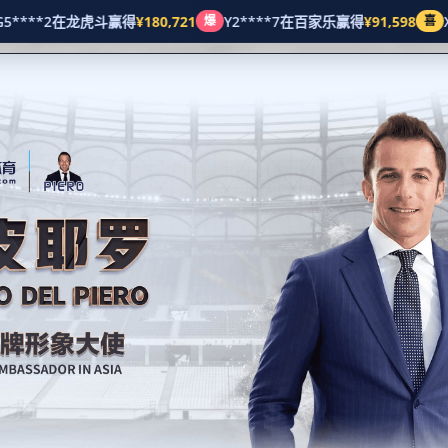
关于九游娱乐
产品展示
产品展示