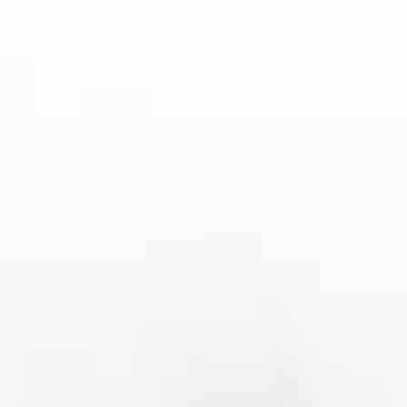
育消费场景，如赛事周边产品开发、线下体验活动以及体育旅游
以升博体育","综合体育服务机构"]未来将继续向平台化与生态化方向演
产业系统。
实以及元宇宙技术的应用，将进一步拓展赛事的观赛方式与参与
通过跨区域赛事合作与国际IP引入，提升整体产业的国际竞争
，绿色赛事、低碳场馆以及环保运营模式将逐步成为行业标准，
","综合体育服务机构"]通过赛事运营体系优化、数字化能力提升以及商
服务平台。在体育产业不断升级的背景下，其发展路径体现出从