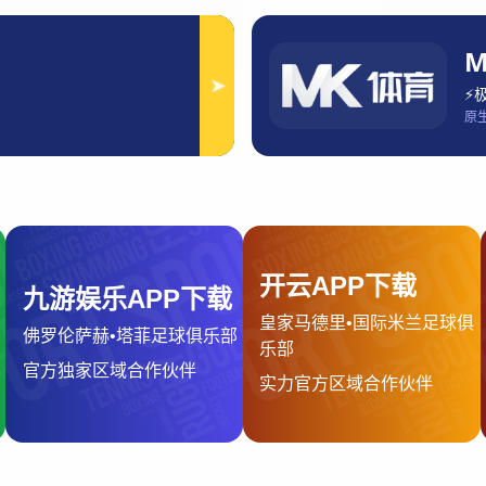
逻辑与发展路径。随着体育产业进入高质量发展阶段，综合体育
+内容+商业”一体化模式升级。以升博体育在这一过程中，通过
作布局，逐渐形成具有平台化特征的体育服务体系。本文将从四
育赛事服务生态进行前瞻性展望，以期呈现一个更具系统性与战
体育服务机构"]在赛事运营体系构建上，强调从传统执行型服务向系统化运
于通过标准化流程与模块化管理提升整体赛事效率，使赛事具备
管理以及裁判与服务团队的协同机制，通过精细化分工实现赛事
型，使大型赛事与基层赛事能够在同一体系下高效运转。
持续输出具有影响力的体育IP，增强赛事的市场吸引力与传播
为推动体育产业升级的重要路径。
准化风控机制，包括应急预案、医疗保障体系以及赛事保险体