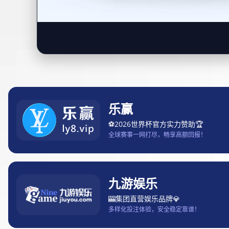
首页
产
以升博体育为中心的综
解析与未来趋势展望
2026-06-23 18:32:46
本文围绕entity["company","以升博体育"