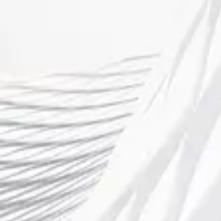
梅西足球品牌传奇之路探索
全球影响力与商业价值新篇
章辉煌发展史