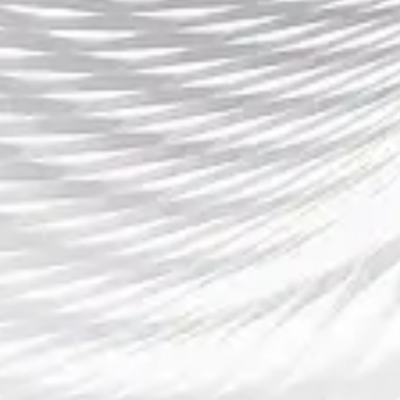
字体育生态发展与未来趋势探索新格局研究
","欧亿体育","数字体育平台"]为核心，系统解析数字体育生态的演进
趋势，并从平台赋能、内容创新、用户体验升级以及未来产业格
给我们发送邮件
Name