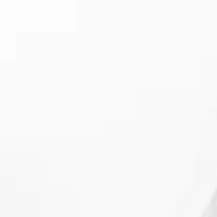
蓝白军团阿根廷再战巅峰荣
耀之路书写足球王朝传奇篇
章续写辉煌史
穆西亚拉领衔德国队新核心
崛起未来征程再掀青春风暴
展现王者气质