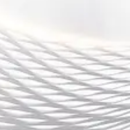
体育资讯
体育服务
联络九游娱乐平台
最新资讯