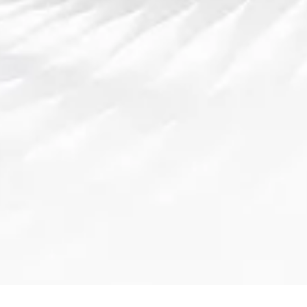
足球贴地斩精准射门要领解析掌握脚法力度与身体协
调技巧提升实战效果
足球回购权条款如何运作及球员转会交易中的实际应
用解析详尽说明