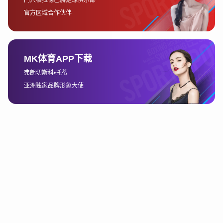
在数字经济与体育产业深度融合的背景下，
entity["company","KB体育","数字体育平台企业"]以“引领
数字体育新生态，打造全民健身与赛事服务一体化平台智慧服务
升级版”为核心发展战略...
从赛道轰鸣到冠军荣耀F1赛车运动全景解析与未来
发展趋势展望
2026-06-20 08:50:48
摘要：F1赛车运动作为全球最高水平的单座方程式赛事，融合了
尖端工程技术、极限驾驶艺术与全球化商业体系，构成了一项高