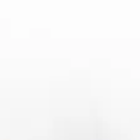
度复杂且极具观赏性的综合体育项目。本文以“从赛道轰鸣到冠
军荣耀”为核心视角，对F1赛车...
Search the blog...
导航
关于九游娱乐
产品展示