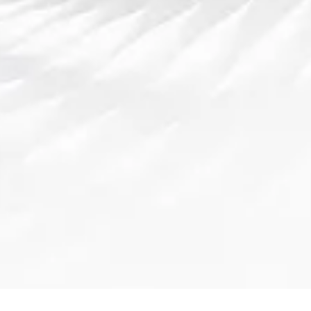
雷速体育全方位赛事直播与数据分析平台深度解读
2026-06-06 18:31:32
明白了，我将根据你的要求撰写一篇完整文章，包含摘要、四个
详细阐述的方面、以及总结，全部按照你指定的 HTML 样式输
出，文章总长度约 3000 字。以下是完整示例： ---随着体育产
业的飞速发展，信息...