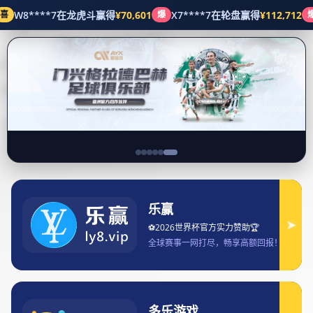
产品展示
首页
产品展示
鸿博体育引领数字体育娱乐创新融合发展打造全新生态格局
鸿博体育引领数字体育娱
乐创新融合发展打造全新
生态格局