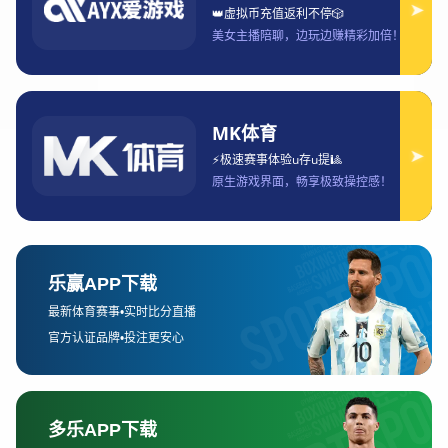
随着互联网技术的高速发展，体育行业已经不再局限于传统的赛
事转播和线下活动。V体育通过引入人工智能、大数据分析以及
云计算技术，为用户打造了更加智能化的运动体验平台。用户不
仅能够实时观看赛事，还能通过数据分析了解球员表现、比赛趋
势以及战术变化，从而提升观赛的参与感和专业感。
在赛事直播领域，V体育不断优化高清直播与多视角观看技术。
用户可以根据个人喜好切换不同机位，甚至选择球员第一视角进
行观赛。这种沉浸式的观看方式，让观众仿佛置身比赛现场，增
强了赛事的真实感和互动体验，也让体育娱乐更加贴近年轻用户
的需求。
除了直播技术的升级，V体育还通过智能推荐系统实现内容精准
推送。平台能够根据用户的浏览习惯、运动偏好以及关注的赛事
类型，自动推荐相关内容。这种个性化服务不仅提升了用户黏
性，也让每一位用户都能快速找到自己感兴趣的体育内容。
与此同时，V体育还积极布局虚拟现实与增强现实技术。通过VR
设备，用户可以体验沉浸式运动场景，例如虚拟足球赛、在线篮
球竞技等。科技与体育的结合，不仅提高了娱乐性，也让运动变