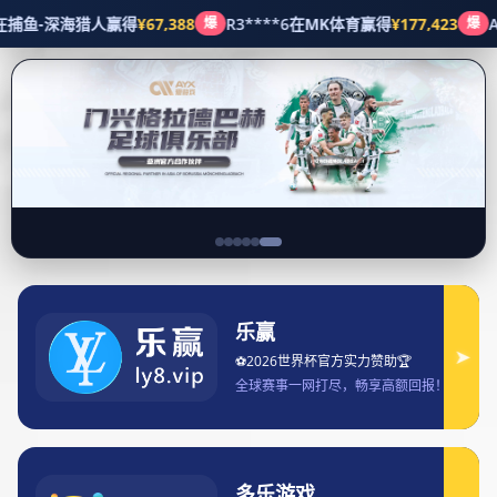
产品展示
首页
产品展示
V体育引领全民运动潮流 打造沉浸式互动体育新体验
V体育引领全民运动潮流
打造沉浸式互动体育新体
验