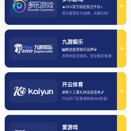
2026-05-19 00:35:16
文章摘要：在数字化浪潮与全民健身理念不断融合的今天，体育
行业正迎来全新的发展契机。V体育凭借先进的科技理念、丰富
的赛事资源以及创新的互动体验模式，逐渐成为推动全民运动潮
流的重要力量。它不仅打破了传统体育观看与参与之间的界限，
更通过线上线下融合、智能化互动以及沉浸式场景打造，让用户
从“观看者”转变为“参与者”。无论是专业赛事直播、互动社区建
设，还是智能运动数据分析与虚拟竞技体验，V体育都在不断刷
新大众对体育娱乐的认知。通过技术赋能体育产业，V体育构建
了一个集竞技、娱乐、社交与健康生活于一体的综合生态体系，
让不同年龄层、不同运动爱好的人群都能找到属于自己的运动方
式。本文将从平台创新、互动体验、全民健身推广以及未来体育
生态四个方面，对V体育如何引领全民运动潮流、打造沉浸式互
动体育新体验进行深入分析与阐述。
九游娱乐平台
一、科技驱动体育升级