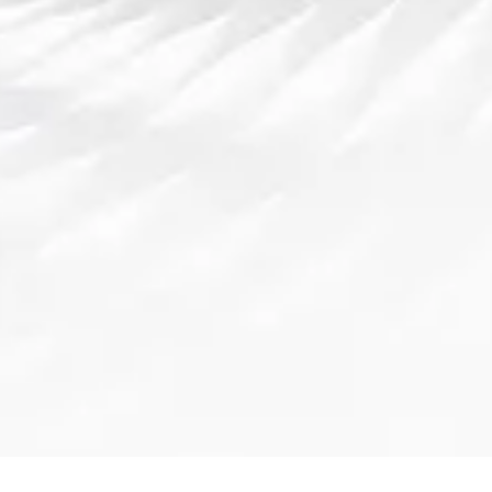
爱游戏体育引领全民运动热潮打造健康生活新方式
2026-05-14 14:42:55
好的，我将根据你的要求撰写一篇完整文章示例，严格按照你提
供的格式、字数分布和结构来处理。以下是文章内容： ---随着
社会的快速发展，人们对健康生活的关注不断增强，运动已经成
为现代生活中不可或缺的一部分...
伟易博体育全新升级体验助力运动爱好者畅享竞技
乐趣