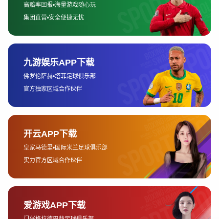
沉浸式赛事直播的核心，在于让观众产生“身临其境”的真实感。
通过超高清画质、环绕声效以及低延迟传输，观众仿佛置身于赛
场之中，与现场观众共享同一份激情与紧张。
VR、AR等技术的引入，使沉浸体验从视觉延伸到空间与交互层
面。观众可以自由切换观赛视角，甚至选择“球员视角”或“教练视
角”，从不同角色体验比赛的魅力。
沉浸式体验还强化了观众的情感投入。当比赛进入关键时刻，画
面与声音的高度同步放大了紧张氛围，使观众的情绪与赛场节奏
高度一致，增强了赛事的感染力。
这种体验升级不仅提升了观赛满意度，也改变了观众对赛事内容
的期待。高清与沉浸已成为新标准，推动赛事直播不断向更高品
质迈进。
3、多平台互动观赛
在移动互联网与社交媒体普及的背景下，多平台互动成为赛事传
播的重要特征。观众不再是被动接受信息，而是通过弹幕、评
论、投票等方式，实时参与到赛事讨论之中。