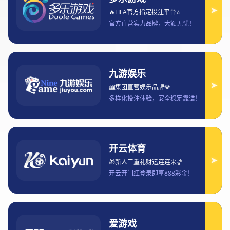
2026-01-20 14:41:40
文章摘要：在数字技术与体育产业深度融合的背景下，全景呈现
激情赛场、打造沉浸式赛事高清直播新体验，已成为体育赛事传
播与观赛方式变革的重要方向。本文围绕“全景呈现激情赛场打
造沉浸式赛事高清直播新体验与多平台互动观赛盛宴”这一主
题，系统梳理了全景直播技术如何重塑赛事画面表达、沉浸式体
验如何增强观众情感参与、多平台互动如何拓展观赛边界以及产
业生态如何在技术驱动下实现升级发展。文章从技术革新、体验
升级、互动融合与产业价值四个维度展开深入分析，全面展示了
高清、全景、互动化赛事直播所带来的观赛革命。通过多角度、
立体化的阐述，揭示了未来体育赛事传播将更加注重参与感、真
实感与社交属性，为观众打造跨越时空的激情赛场，也为体育媒
体与相关产业提供了清晰的发展路径与实践启示。
1、全景技术重塑赛场
随着全景拍摄与超高清显示技术的不断成熟，体育赛事的呈现方