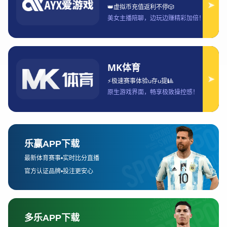
式正在发生根本性变化。通过多机位协同、360度环拍以及高帧
率采集，赛场的每一个细节都能够被完整记录并实时传输，让观
众不再局限于传统导播视角。
九游娱乐
全景技术使赛场空间得以立体化呈现，观众可以清晰感知球员站
位、战术变化以及现场氛围的起伏。无论是足球场上的快速反
击，还是篮球赛中的精妙配合，都能在全景视角下获得更具冲击
力的表达。
在技术应用层面，AI智能剪辑与全景数据融合进一步提升了画面
质量与观看效率。系统能够根据比赛节奏自动捕捉关键瞬间，为
观众呈现既宏观又精准的赛事画面。
同时，全景技术也增强了赛事转播的专业性与权威性。通过多维
度画面叠加与数据可视化呈现，观众不仅能“看比赛”，还能“读比
赛”，对赛事进程形成更深层次的理解。
2、沉浸体验升级感官