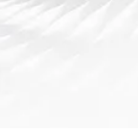
Search the blog...
导航
关于九游娱乐
产品展示
体育资讯
体育服务
联络九游娱乐平台