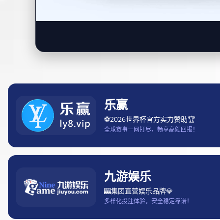
首页
178体育中国站全新
行业发展新潮流
2025-01-03 18:12:29
178体育中国站在行业的不断创新和发展中，迎来了全