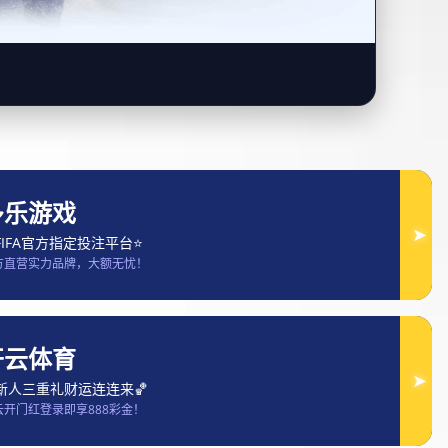
业发展新潮流
Search the blog...
导航