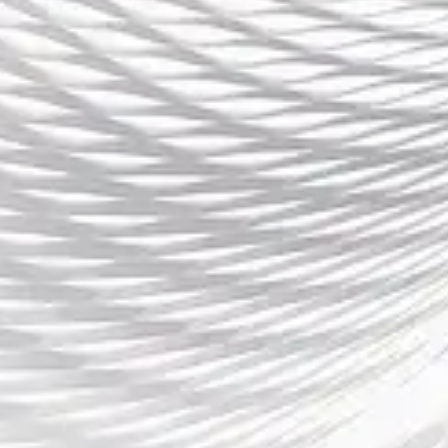
.
给我们发送邮件