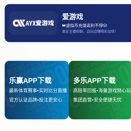
服务的融合，打造出一个多元化的体育体验平台，重新
178体育中国站全新升级如何引领行业发展新潮流，分
合性体育生态。通过这四个方面的探讨，可以更好地理解
业的未来发展。
1、提升用户体验
用户体验的提升是178体育中国站全新升级的重要目标
面了解用户的需求和痛点，制定出更加符合用户需求的
首先，178体育中国站在界面设计上进行了全方位优化
用户更加便捷地找到自己需要的功能。无论是初次使用
的平台布局。
其次，平台在用户交互设计上也做了深入的改进。例如
相关内容，极大提升了用户的使用体验。此外，178体
和建议，从而不断进行优化和调整。
2、创新技术应用
技术创新是178体育中国站升级的核心之一，平台在多