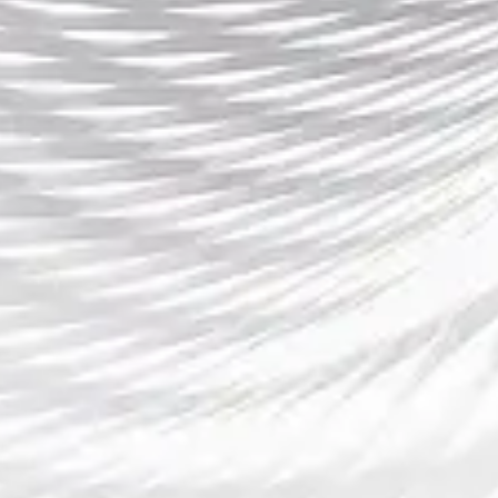
bet365 香港平台介绍及其在中国市场的优势与发
展前景分析
2025-01-10 12:32:12
文章摘要：Bet365 香港平台作为全球领先的在线体育博彩和娱
乐服务平台，在全球多个国家和地区拥有庞大的用户基础。近年
来，Bet365进一步加强了其在中国市场的布局，尤其是在香港
这一特殊市场中，其优势...