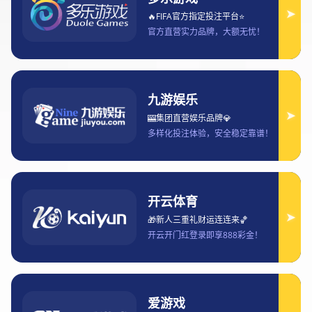
2025-01-12 20:25:25
随着中国大陆市场的快速发展和体育产业的日益崛起，BBV体育
作为一个新兴的体育平台，迅速获得了众多用户的青睐。BBV体
育的成功不仅仅源于其创新的服务模式，还得益于其深刻的市场
洞察和对中国用户需求的精准把握。然而，在其发展的过程中，
BBV体育也面临着一系列挑战，包括行业竞争、政策监管、用户
习惯等方面的压力。本文将从用户需求、市场环境、行业挑战及
未来发展趋势四个角度出发，对BBV体育在中国大陆市场的崛起
与挑战进行全面分析，并探讨其未来的发展方向。
1、BBV体育崛起的用户需求
驱动
BBV体育的崛起首先得益于大陆市场对体育娱乐产品的需求持续
增长。近年来，中国的体育文化逐渐兴起，尤其是足球、篮球等
竞技类体育赛事成为了年轻人日常生活的一部分。在这个背景