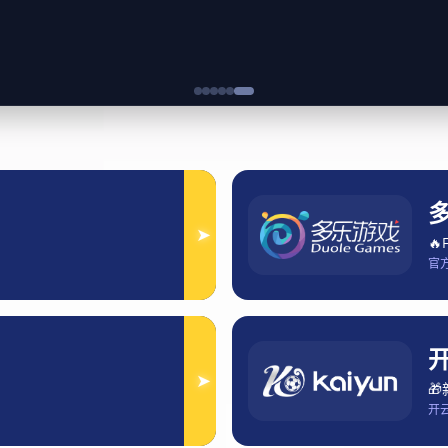
LPL春季赛精彩回顾：新生代战队崛起，老牌强队迎
体育资讯
：新生代战队崛起，老牌强队
帷幕。本赛季既展示了新生代战队的崛起，也见证了老牌强队在关