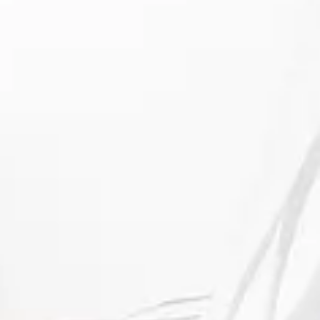
蓝白军团阿根廷再战巅峰荣
耀之路书写足球王朝传奇篇
章续写辉煌史
穆西亚拉领衔德国队新核心
崛起未来征程再掀青春风暴
展现王者气质