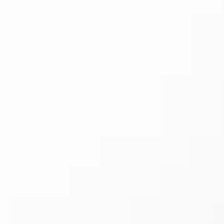
足球回购权条款如何运作及
球员转会交易中的实际应用
解析详尽说明