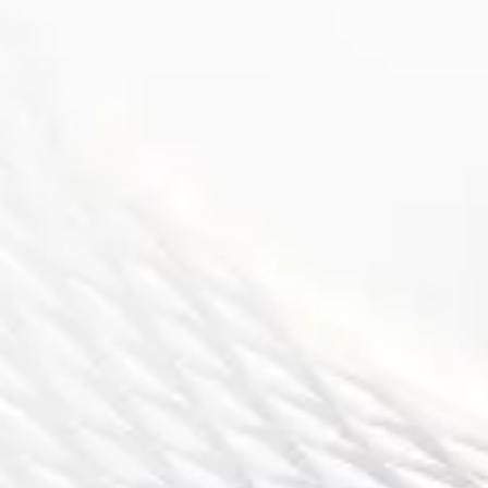
LPL春季赛高水平竞技的魅力。
总结：
2025 LPL春季赛，无论是新生代战队的崛起，还是
碰撞，让这场赛事变得更加多元化和丰富。而季后赛的精
通过对LPL春季赛的回顾，我们不难发现，无论是新生
不断发展的趋势。随着更多的年轻选手涌现和战队不断进
战。
巴媒报道内马尔时隔近两