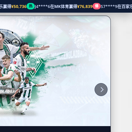
体育资讯
体育服务
联络九游娱乐平台