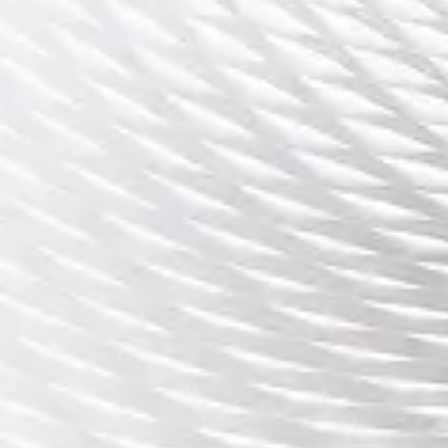
2025-08-22 05:43:15
近日，巴西媒体报道，内马尔在
尔自2023年因伤缺席巴西队的
俱乐部表现逐渐恢复并展现出强..
全球聚焦世俱杯精彩赛事
2025-08-24 18:03:48
随着全球足球赛事不断发展，世
在这个时代，随着科技的进步，
通过创新的转播视角为球迷带来全新