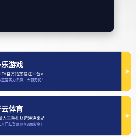
战关键时刻
Search the blog...
导航