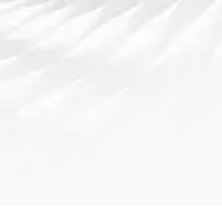
2025-03-17 16:38:59
随着全球体育产业的迅猛发展，亚洲市场已经成为一个充满潜力
和机会的重要区域。在这一过程中，KB体育香港凭借其独特的战
略布局和前瞻性的业务模式，迅速崭露头角，成为行业的领军者
之一。KB体育香港不仅仅专注于...
Search the blog...
导航