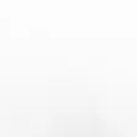
换到“娱乐场”板块，选择心仪的游戏进行娱乐。bet365的娱乐
场提供了包括百家乐、轮盘、骰宝等在内的多种经典游戏，玩家
可以与真人荷官进行互动，享受身临其境的娱乐体验。
对于喜欢电子游戏的玩家，bet365提供了丰富的游戏选择。平
台上的电子游戏包括经典的老虎机、扑克、视频扑克等，用户可
以根据自己的喜好选择不同的游戏模式。每款游戏的操作界面简
洁明了，用户可以很容易上手，尽享精彩的游戏乐趣。
除了常规游戏外，bet365还定期举行各种线上赛事和活动，玩
家可以通过参与这些活动赢取丰厚奖励。平台为玩家提供了实时
的奖金和排行榜，增加了娱乐的互动性和竞争性，让用户的娱乐
体验更加丰富多彩。
九游娱乐平台
总结：
总体而言，bet365中国APP提供了一个多功能、易于操作的平
台，满足了体育博彩和线上娱乐爱好者的需求。通过详细的下载
安装、注册登录、体育博彩和线上娱乐等步骤，用户能够迅速熟
悉并享受平台上的各种服务。无论您是体育赛事的热衷粉丝，还