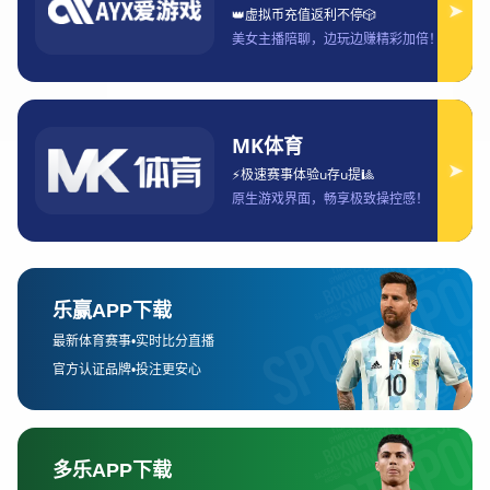
无法提供该APP，因此建议选择官方网站进行下载安装。用户只
需要在手机浏览器中搜索“bet365中国APP”，即可找到官方下
载链接。
下载安装文件后，用户需要根据手机操作系统进行相应的安装操
作。对于Android用户，通常需要在设置中允许安装来自第三方
来源的应用。iOS用户则可以直接通过苹果商店下载安装，过程
相对简便。不过，iOS设备的部分设置可能会要求用户进行额外
的验证步骤。
安装完成后，用户可以打开bet365 APP，进入平台首页。首次
使用时，用户可能需要根据平台的要求进行必要的更新和配置，
确保所有功能都能正常运行。这一过程非常简单，几分钟内即可
完成。
2、如何注册并登录bet365
账户
注册bet365账户是使用该平台的第一步。打开bet365 APP