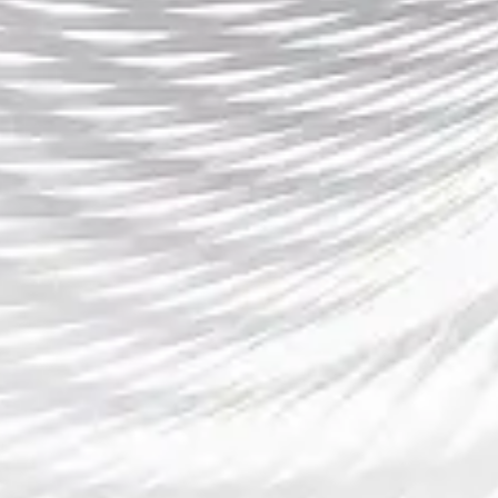
2025-03-15 03:01:20
随着科技的飞速发展，体育娱乐产业逐渐迎来全新的变革。M6
体育作为一个新兴的竞技平台，凭借其创新的技术应用、独特的
赛事模式以及强大的用户互动体验，正在引领着未来体育娱乐的
新潮流。本篇文章将深入探讨M6体...
KB体育香港：打造领先的体育产业平台，引领亚
洲体育市场发展新潮流