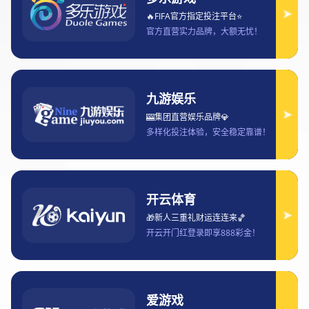
2025-03-16 16:38:21
本文将为您详细介绍如何通过bet365中国APP下载安装全攻
略，帮助用户快速体验体育博彩和线上娱乐服务。文章首先将概
述如何通过合法途径下载安装bet365 APP，随后从四个重要方
面进行详细阐述：如何注册并登录账户，如何进行体育博彩投
注，如何体验线上娱乐服务以及如何保证账户安全。每个方面都
将提供多角度的详细步骤，帮助用户快速上手，享受bet365平
台的多样化娱乐体验。在最后部分，文章将对整体体验进行总
结，帮助用户更好地理解并运用这些功能。
1、bet365中国APP下载安
装步骤
bet365作为全球领先的在线博彩平台，为中国用户提供了便捷
的APP下载安装方式。首先，用户需要访问bet365官网或通过
可靠的第三方渠道下载APP。由于政策原因，部分应用商店可能