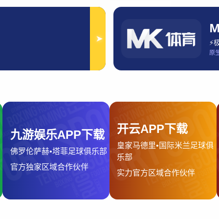
通过创新赛事服务模式、优化运动参与体验、连接多元体育资源，
新体验。本文围绕i米体育引领数字体育新生态打造全民赛事服务
全民赛事服务升级、科技赋能运动体验以及未来体育生活构建四
式的创新方向。随着互联网、大数据、人工智能等技术不断融入
融合的新路径，让赛事参与更加简单，让运动生活更加丰富，让全
持续拓展边界，i米体育也将以更加开放、智能、创新的发展理
育服务模式逐渐向线上化、智能化方向转型。i米体育积极顺应时
通过资源整合、数据连接和场景创新，推动体育产业形成更加完
的传播与展示，更注重用户、赛事、场馆、运动组织以及体育资
可以更加方便地获取赛事资讯、报名参与活动、记录运动数据，
破时间和空间限制。无论是专业赛事参与者，还是普通健身爱好
种以用户需求为中心的生态建设模式，为全民体育发展提供了更