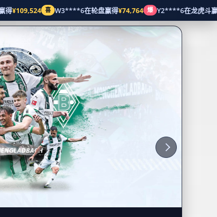
体育资讯
体育服务
联络九游娱乐平台