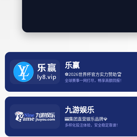
首页
体育
I米体育引领数字体育
体验开启未来运动生活
2026-07-08 14:25:59
在数字技术快速发展的时代背景下，体育产业正在迎来