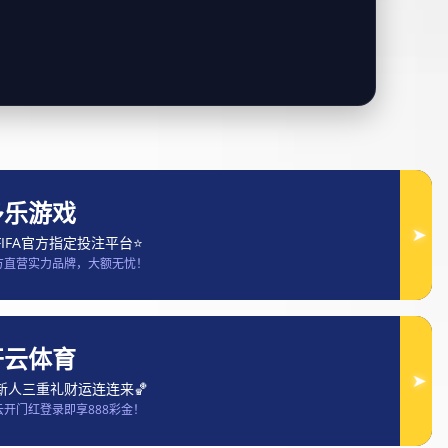
启未来运动生活
Search the blog...
导航