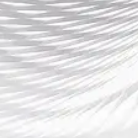
围绕赛事体验升级、智能化平台建设、用户互动模式创新以及未
...
展探索体育产业新机遇与未来趋势新篇章
体育产业持续升级的时代背景下，赛事资讯已经成为连接体育内
纽带。优米体育以创新理念为核心，通过构建高效赛事资讯体
业...