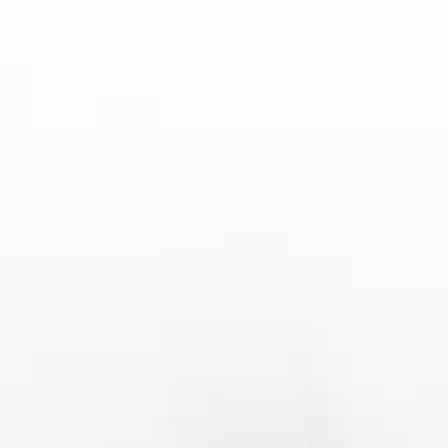
的人群找到适合自己的运动方式，让体育真正服务于每一个人。
和互动性。数字化展示、线上互动、数据追踪等创新形式，让用
，增强体育活动的参与感和沉浸感。
技术创新推动运动体验持续升级。未来，随着更多先进技术应用于
化的运动服务。
向发展。人们对于体育的需求已经不仅限于锻炼身体，而是希望
方面价值。
服务场景，让运动更加贴近日常生活。无论是参与线上活动，还是
捷的运动连接，形成持续参与体育活动的新习惯。
字平台，更多人能够了解体育知识、参与体育活动、分享运动成
数字化力量，让运动成为连接人与人、人与生活的重要方式。
过更加完善的赛事服务体系和更加丰富的运动应用场景，引领全民