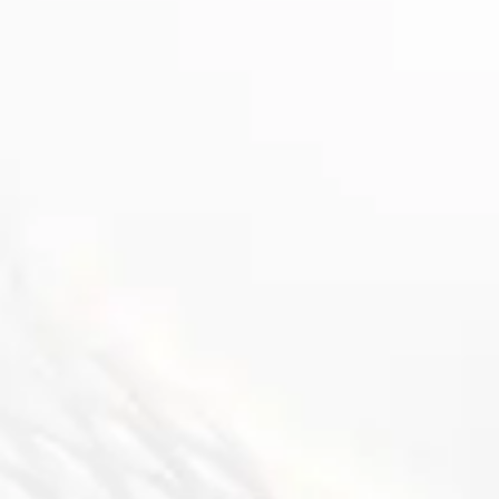
率。同时，智能化服务也能够帮助不同年龄、不同需求
在赛事体验方面，科技赋能能够进一步提升赛事观赏性
户不仅能够参与赛事，还能够更加深入地了解赛事过程
i米体育不断探索科技与体育融合的新模式，希望通过
体育领域，数字体育将为用户带来更加智能、更具个性
4、开启未来运动生活
未来运动生活正在从单一运动场景向多元化、智能化方
通过运动获得健康管理、社交交流、生活品质提升等多
九游娱乐平台
i米体育以用户需求为核心，通过打造丰富的数字体育
体验线下赛事，用户都能够通过数字化方式获得更加便
数字体育的发展也推动体育文化更加广泛传播。通过数
果，从而形成积极健康的社会氛围。i米体育正在通过
面向未来，i米体育将持续推动数字体育生态创新，通