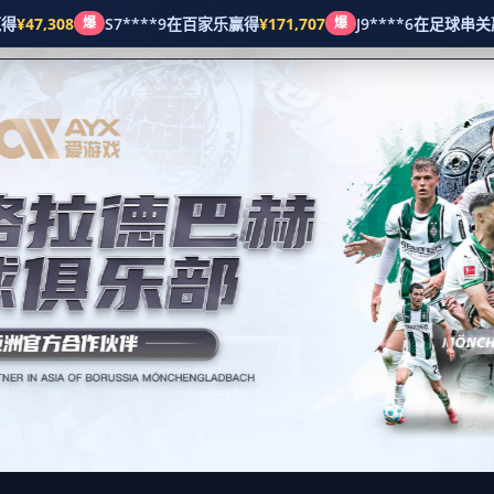
关于九游娱乐
产品展示
体育资讯