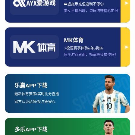
度的整合，让用户在运动中不仅收获健康，也享受到极致的互动
体验和社交乐趣。本文将从四个方面详细阐述V体育如何引领全
民健身潮流，打造全方位的体育资讯新体验，并对其带来的社会
和个人价值进行深入分析。
1、全方位体育资讯覆盖
V体育在体育资讯方面实现了全方位覆盖，从国内外重大赛事报
道到社区健身活动信息，无一遗漏。用户可以随时获取最新的比
赛动态、运动明星资讯以及专业的赛事分析，确保不会错过任何
重要信息。
除了赛事资讯，V体育还注重提供专业的健身知识和训练方法。
平台邀请资深教练和运动专家撰写指导文章和视频教程，涵盖从
基础体能训练到专项运动技能的全流程，为用户提供科学、系统
的健身方案。
在内容呈现形式上，V体育融合图文、视频、直播等多种形式，
使资讯不仅具有可读性，也具备高度的互动性和视觉冲击力。通
过个性化推荐和智能推送功能，用户能够快速找到最感兴趣的体