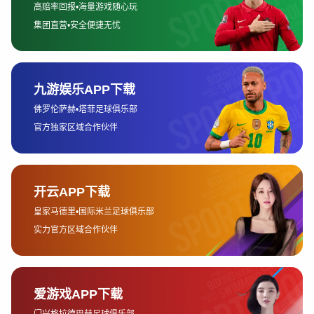
育信息，提升信息获取效率和使用体验。
2、互动健身体验升级
V体育通过创新的互动功能，将传统的健身模式升级为沉浸式体
验。用户可以通过平台参与线上健身课程，与教练和其他用户实
时互动，获得个性化指导和即时反馈。这种互动体验增强了用户
的参与感和持续性。
平台还提供多种挑战赛和打卡活动，鼓励用户在日常运动中保持
规律性。通过积分系统、排名榜单和奖励机制，用户的运动成果
得到了即时认可和激励，增强了健身的趣味性和成就感。
此外，V体育的社区功能让用户可以分享运动心得、展示训练成
果并互相交流。这种社交互动不仅增加了运动的动力，也形成了
积极的健身氛围，使更多人愿意长期参与体育运动。
3、智能运动数据分析
数据驱动是V体育的一大特色。平台通过智能穿戴设备和应用内
数据采集功能，记录用户的运动轨迹、心率、消耗卡路里等详细