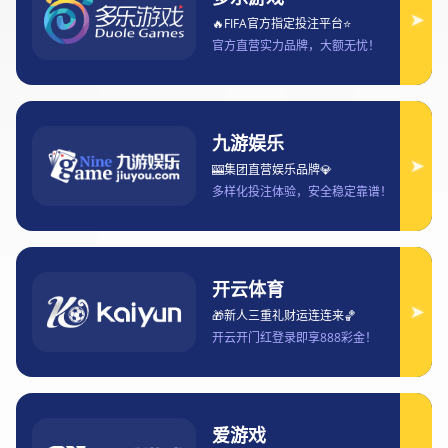
2026-03-09 14:37:45
本文将带领读者探访澳门永利皇宫这一奢华度假胜地，全面体验
其独特的艺术喷泉和顶级娱乐魅力。澳门永利皇宫作为全球最顶
尖的度假酒店之一，以其无与伦比的奢华设计、艺术性喷泉表演
和丰富的娱乐活动，吸引了大量游客。文章将从四个方面进行详
细阐述：首先介绍永利皇宫的奢华设施和环境氛围；其次着重分
析该酒店的艺术喷泉及其独特魅力；第三部分将探讨永利皇宫的
顶级娱乐活动，最后通过对整体体验的总结，展示这一度假胜地
的魅力所在。无论是追求奢华享受的游客，还是爱好艺术和娱乐
的游客，永利皇宫都能带来一场无与伦比的视觉与感官盛宴。
1、奢华设施与独特环境
澳门永利皇宫的奢华设施让人一踏入大堂就能感受到其非凡的气
质。酒店内部的设计灵感源自于西方宫殿的宏伟与精致，而结合
了中西文化元素的装饰则赋予了这一奢华度假胜地更加独特的魅
力。大堂中央的水晶吊灯是酒店最具标志性的装饰之一，闪耀的