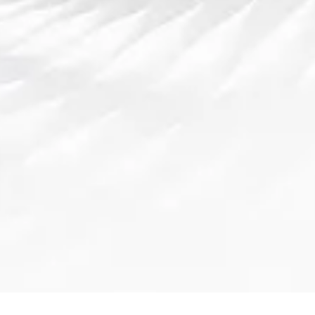
i博体育引领创新潮流 打造全新智能体育娱乐平台
2026-03-13 15:34:16
文章摘要：在数字化浪潮与体育产业深度融合的时代背景下，智
能体育娱乐平台正逐渐成为体育消费与互动体验的重要载体。i博
体育以创新技术为核心驱动力，整合大数据、人工智能与移动互
联网等前沿科技，打造出一个集体...