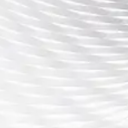
需求的契合，逐渐赢得...
九游娱乐🐺【e88.co】™为用户提供全方位的线上娱乐服
务，涵盖九游热门赛事和实时赔率更新，是玩家的不二之
选！
地址
遵义市许伶禁地402号
电话
phone