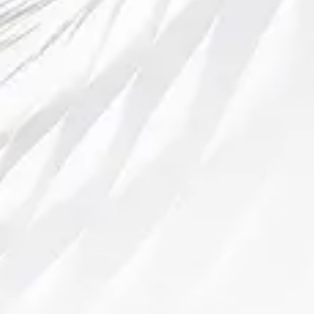
导航
关于九游娱乐
产品展示
体育资讯