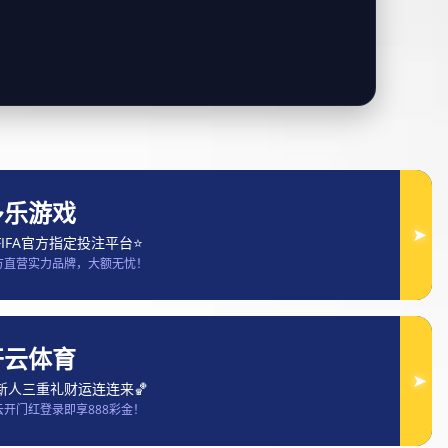
分享
Search the blog...
导航